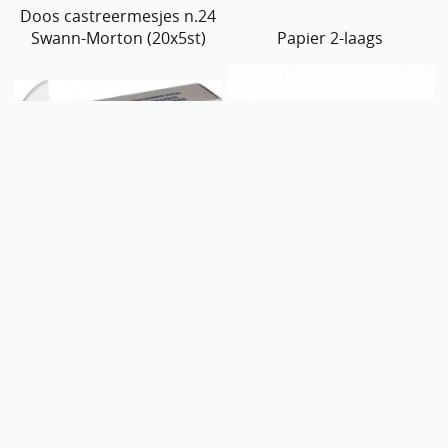
Doos castreermesjes n.24
Swann-Morton (20x5st)
Papier 2-laags
Doos castreermesjes n.22
Allflex - Bouton rond -
Swann-Morton (20x5st)
blanco - 100 stuks - groen