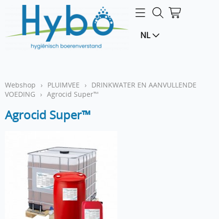
Home
NL
Webshop
LOGIN
Webshop
›
PLUIMVEE
›
DRINKWATER EN AANVULLENDE
VOEDING
›
Agrocid Super™
Agrocid Super™