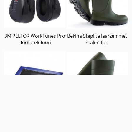
3M PELTOR WorkTunes Pro
Bekina Steplite laarzen met
Hoofdtelefoon
stalen top
Ontsmettingsmat CID
LINES
Bekina Steplite laarzen