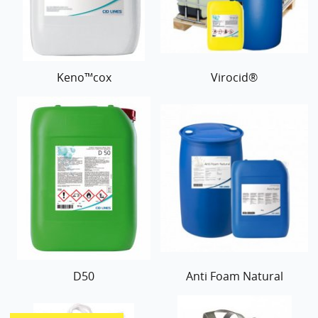
Keno™cox
Virocid®
D50
Anti Foam Natural